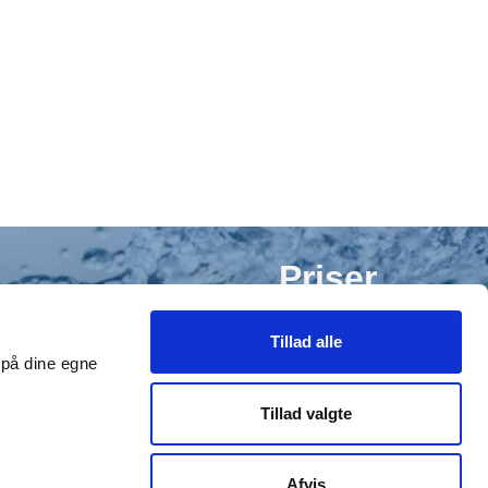
Priser
Tillad alle
Du finder vores aktuelle takstblad her
t på dine egne
Tillad valgte
Takstblad
Afvis