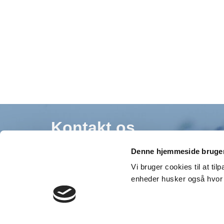
Kontakt os
Denne hjemmeside bruger
Formand for Gjerrild Vandværk
Vi bruger cookies til at ti
Allan Rodkjer
enheder husker også hvor 
Tlf.: 21 69 90 47
E-mail:
kontakt@gjerrildvand.dk