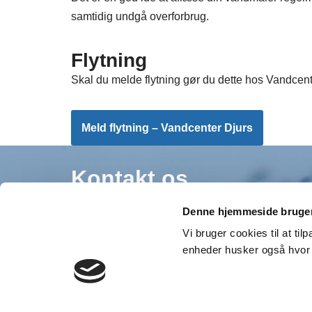
samtidig undgå overforbrug.
Flytning
Skal du melde flytning gør du dette hos Vandcente
Meld flytning – Vandcenter Djurs
Kontakt os
Denne hjemmeside bruger
Formand for Gjerrild Vandværk
Vi bruger cookies til at ti
Allan Rodkjer
enheder husker også hvor 
Tlf.: 21 69 90 47
E-mail:
kontakt@gjerrildvand.dk