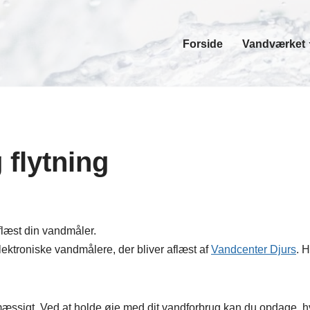
Forside
Vandværket
 flytning
læst din vandmåler.
ektroniske vandmålere, der bliver aflæst af
Vandcenter Djurs
. 
æssigt. Ved at holde øje med dit vandforbrug kan du opdage, hv