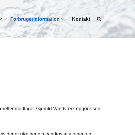
Forbrugerinformation
Kontakt
Herefter modtager Gjerrild Vandværk opgørelsen
is der er utætheder i vandinstallationen og