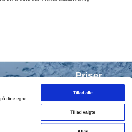
.
Priser
Tillad alle
Du finder vores aktuelle takstblad her
t på dine egne
Tillad valgte
Takstblad
Afvis