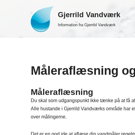
Gjerrild Vandværk
Spring
til
Information fra Gjerrild Vandværk
indhold
Måleraflæsning og
Måleraflæsning
Du skal som udgangspunkt ikke tænke på at få af
Alle hustande i Gjerrild Vandværks område har el
over målingerne.
Det er en god ide at aflæse din vandmåler regelm